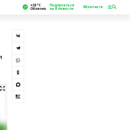
+28 °С
Подписаться
ВКонтакте
Облачно
на Я.Новости
и