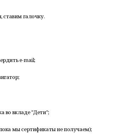
н, ставим галочку.
ердить e-mail;
вигатор;
а во вкладе "Дети";
(пока мы сертификаты не получаем);