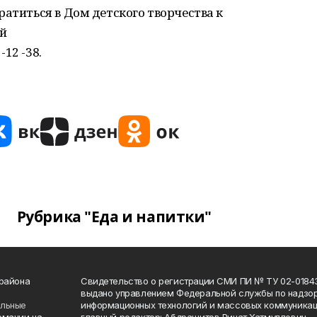
ратиться в Дом детского творчества к
й
-12 -38.
Рубрика "Еда и напитки"
 района
Свидетельство о регистрации СМИ ПИ № ТУ 02-01843 о
выдано управлением Федеральной службы по надзор
ельные
информационных технологий и массовых коммуникаци