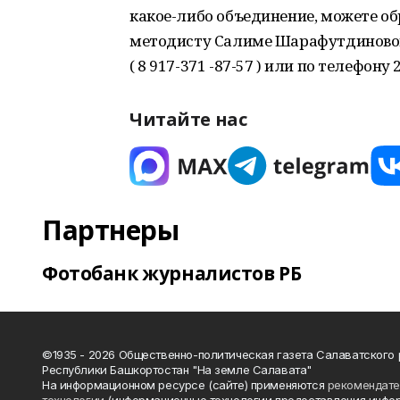
какое-либо объединение, можете об
методисту Салиме Шарафутдиново
( 8 917-371 -87-57 ) или по телефону 2
Читайте нас
Партнеры
Фотобанк журналистов РБ
©1935 - 2026 Общественно-политическая газета Салаватского
Республики Башкортостан "На земле Салавата"
На информационном ресурсе (сайте) применяются
рекомендат