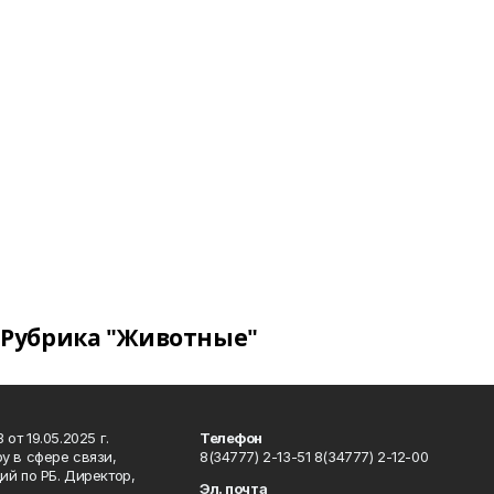
Рубрика "Животные"
т 19.05.2025 г.
Телефон
у в сфере связи,
8(34777) 2-13-51 8(34777) 2-12-00
й по РБ. Директор,
Эл. почта