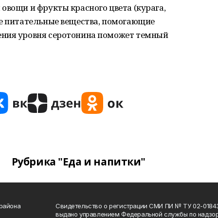
овощи и фрукты красного цвета (курага,
ие питательные вещества, помогающие
ения уровня серотонина поможет темный
Рубрика "Еда и напитки"
 района
Свидетельство о регистрации СМИ ПИ № ТУ 02-01843 о
выдано управлением Федеральной службы по надзор