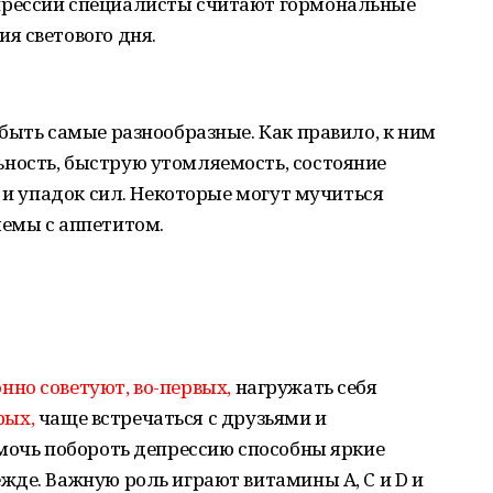
рессии специалисты считают гормональные
я светового дня.
быть самые разнообразные. Как правило, к ним
ность, быструю утомляемость, состояние
м и упадок сил. Некоторые могут мучиться
емы с аппетитом.
нно советуют,
во-первых,
нагружать себя
рых,
чаще встречаться с друзьями и
омочь побороть депрессию способны яркие
де. Важную роль играют витамины A, C и D и