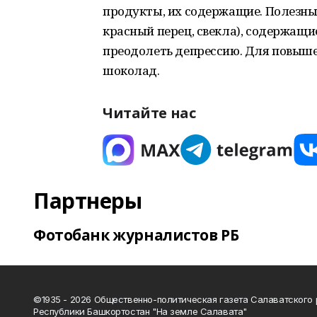
продукты, их содержащие. Полезны 
красный перец, свекла), содержащ
преодолеть депрессию. Для повыш
шоколад.
Читайте нас
Партнеры
Фотобанк журналистов РБ
©1935 - 2026 Общественно-политическая газета Салаватского
Республики Башкортостан "На земле Салавата"