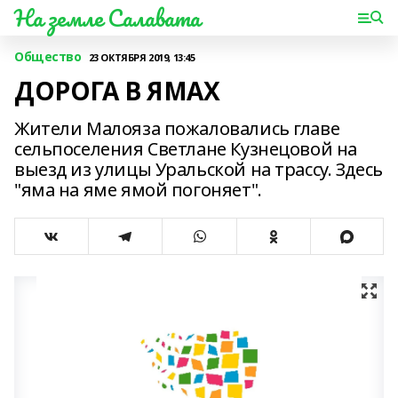
На земле Салавата
Общество
23 ОКТЯБРЯ 2019, 13:45
ДОРОГА В ЯМАХ
Жители Малояза пожаловались главе
сельпоселения Светлане Кузнецовой на
выезд из улицы Уральской на трассу. Здесь
"яма на яме ямой погоняет".