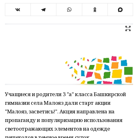
Учащиеся и родители 3 "а" класса Башкирской
гимназии села Малояз дали старт акции
"Малояз, засветись!". Акция направлена на
пропаганду и популяризацию использования
светоотражающих элементов на одежде
пешеходов в темное время суток.