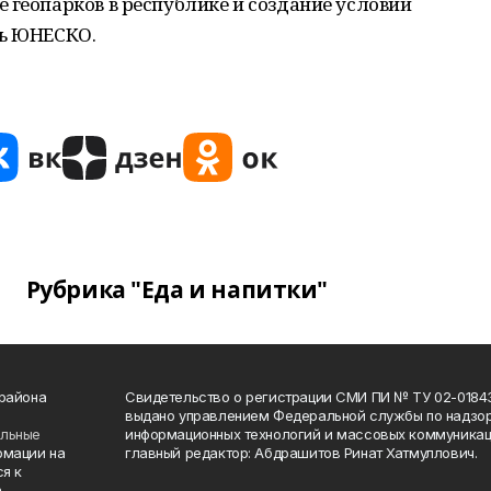
 геопарков в республике и создание условий
ть ЮНЕСКО.
Рубрика "Еда и напитки"
 района
Свидетельство о регистрации СМИ ПИ № ТУ 02-01843 о
выдано управлением Федеральной службы по надзор
ельные
информационных технологий и массовых коммуникаци
рмации на
главный редактор: Абдрашитов Ринат Хатмуллович.
я к
а