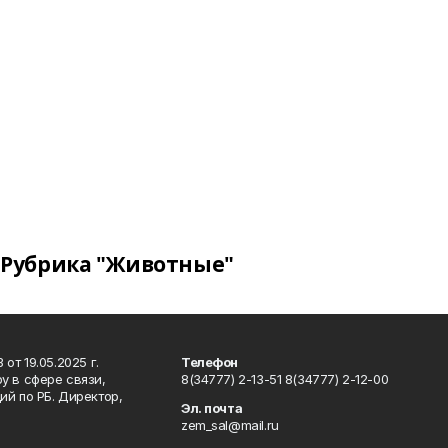
Рубрика "Животные"
т 19.05.2025 г.
Телефон
у в сфере связи,
8(34777) 2-13-51 8(34777) 2-12-00
й по РБ. Директор,
Эл. почта
zem_sal@mail.ru