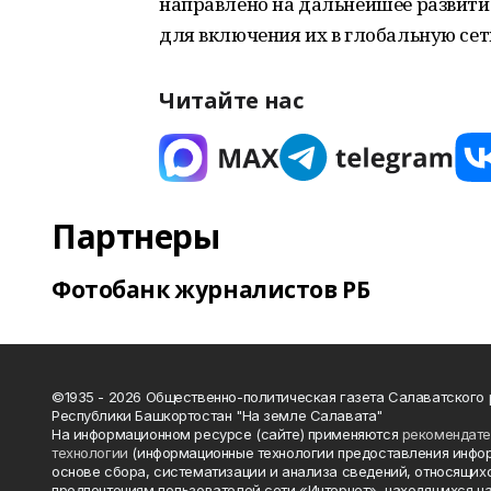
направлено на дальнейшее развитие
для включения их в глобальную се
Читайте нас
Партнеры
Фотобанк журналистов РБ
©1935 - 2026 Общественно-политическая газета Салаватского
Республики Башкортостан "На земле Салавата"
На информационном ресурсе (сайте) применяются
рекомендат
технологии
(информационные технологии предоставления инфо
основе сбора, систематизации и анализа сведений, относящихс
предпочтениям пользователей сети «Интернет», находящихся н