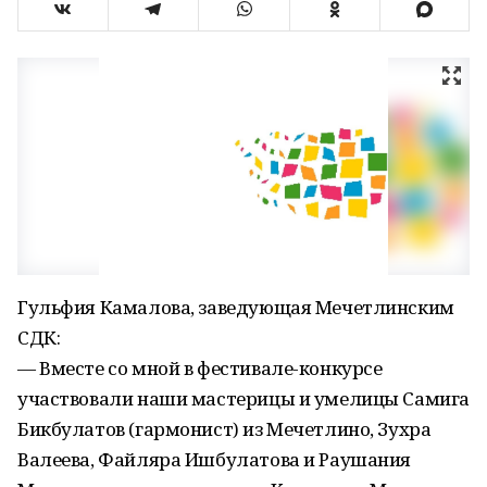
Гульфия Камалова, заведующая Мечетлинским
СДК:
— Вместе со мной в фестивале-конкурсе
участвовали наши мастерицы и умелицы Самига
Бикбулатов (гармонист) из Мечетлино, Зухра
Валеева, Файляра Ишбулатова и Раушания