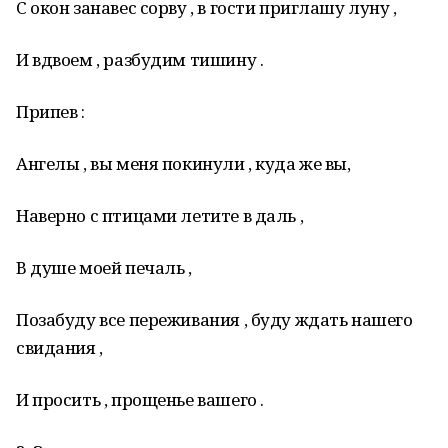
С окон занавес сорву , в гости приглашу луну ,
И вдвоем , разбудим тишину .
Припев :
Ангелы , вы меня покинули , куда же вы,
Наверно с птицами летите в даль ,
В душе моей печаль ,
Позабуду все переживания , буду ждать нашего
свидания ,
И просить , прощенье вашего .