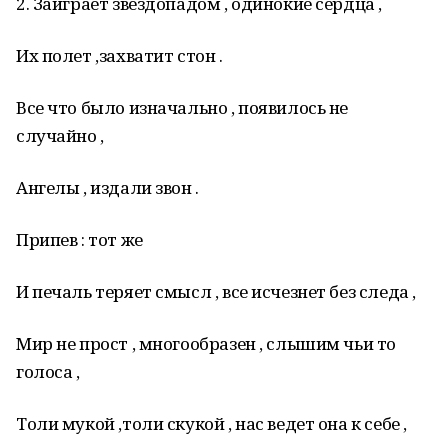
2. Заиграет звездопадом , одинокие сердца ,
Их полет ,захватит стон .
Все что было изначально , появилось не
случайно ,
Ангелы , издали звон .
Припев : тот же
И печаль теряет смысл , все исчезнет без следа ,
Мир не прост , многообразен , слышим чьи то
голоса ,
Толи мукой ,толи скукой , нас ведет она к себе ,