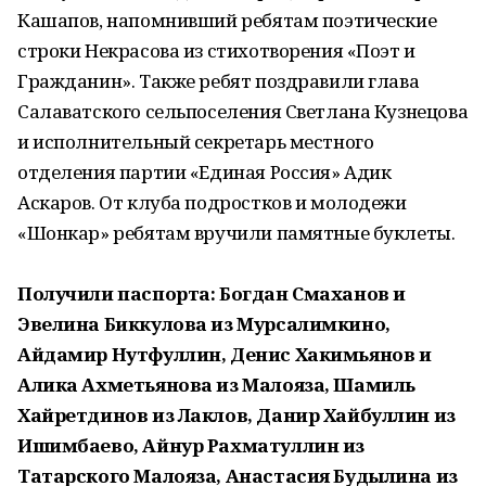
Кашапов, напомнивший ребятам поэтические
строки Некрасова из стихотворения «Поэт и
Гражданин». Также ребят поздравили глава
Салаватского сельпоселения Светлана Кузнецова
и исполнительный секретарь местного
отделения партии «Единая Россия» Адик
Аскаров. От клуба подростков и молодежи
«Шонкар» ребятам вручили памятные буклеты.
Получили паспорта: Богдан Смаханов и
Эвелина Биккулова из Мурсалимкино,
Айдамир Нутфуллин, Денис Хакимьянов и
Алика Ахметьянова из Малояза, Шамиль
Хайретдинов из Лаклов, Данир Хайбуллин из
Ишимбаево, Айнур Рахматуллин из
Татарского Малояза, Анастасия Будылина из