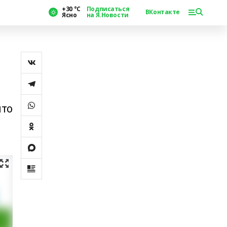
+30 °С
Подписаться
ВКонтакте
Ясно
на Я.Новости
что