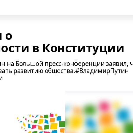
 о
ости в Конституции
н на Большой пресс-конференции заявил, 
овать развитию общества.#ВладимирПутин
и