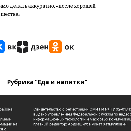
димо делать аккуратно, «после хорошей
бществе».
Рубрика "Еда и напитки"
 района
Свидетельство о регистрации СМИ ПИ № ТУ 02-01843 о
выдано управлением Федеральной службы по надзор
ельные
информационных технологий и массовых коммуникаци
рмации на
главный редактор: Абдрашитов Ринат Хатмуллович.
я к