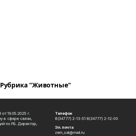
Рубрика "Животные"
т 19.05.2025 г.
Телефон
у в сфере связи,
8(34777) 2-13-51 8(34777) 2-12-00
й по РБ. Директор,
Эл. почта
zem_sal@mail.ru