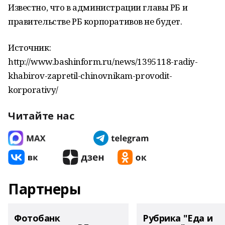
Известно, что в администрации главы РБ и
правительстве РБ корпоративов не будет.
Источник:
http://www.bashinform.ru/news/1395118-radiy-
khabirov-zapretil-chinovnikam-provodit-
korporativy/
Читайте нас
Партнеры
Фотобанк
Рубрика "Еда и