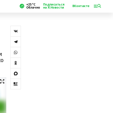
+25 °С
Подписаться
ВКонтакте
Облачно
на Я.Новости
и
со