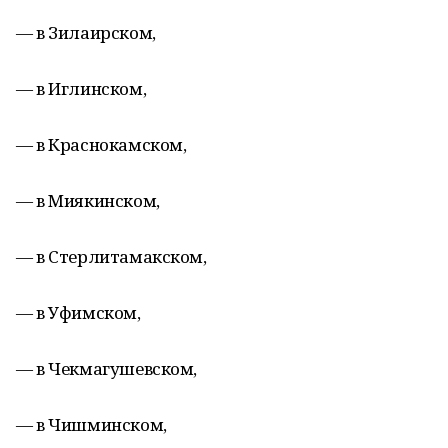
— в Зилаирском,
— в Иглинском,
— в Краснокамском,
— в Миякинском,
— в Стерлитамакском,
— в Уфимском,
— в Чекмагушевском,
— в Чишминском,