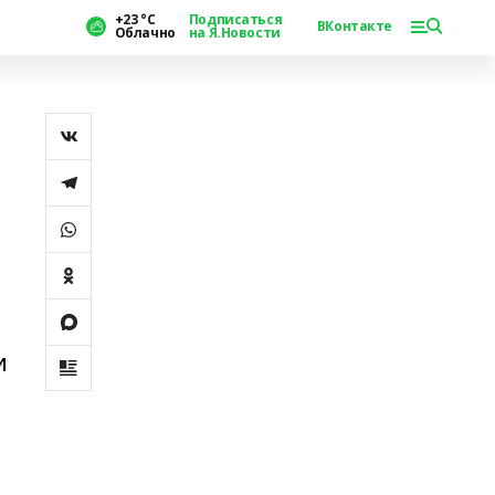
+23 °С
Подписаться
ВКонтакте
Облачно
на Я.Новости
и