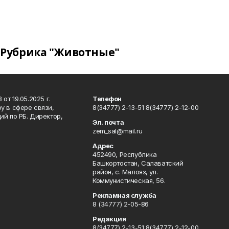
Рубрика "Животные"
т 19.05.2025 г.
Телефон
у в сфере связи,
8(34777) 2-13-51 8(34777) 2-12-00
й по РБ. Директор,
Эл. почта
zem_sal@mail.ru
Адрес
452490, Республика
Башкортостан, Салаватский
район, с. Малояз, ул.
Коммунистическая, 56.
Рекламная служба
8 (34777) 2-05-86
Редакция
8(34777) 2-13-51 8(34777) 2-12-00