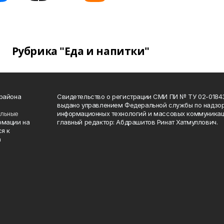
Рубрика "Еда и напитки"
 района
Свидетельство о регистрации СМИ ПИ № ТУ 02-01843 о
выдано управлением Федеральной службы по надзор
ельные
информационных технологий и массовых коммуникаци
рмации на
главный редактор: Абдрашитов Ринат Хатмуллович.
я к
а