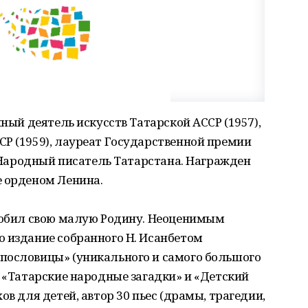
нный деятель искусств Татарской АССР (1957),
Р (1959), лауреат Государственной премии
, Народный писатель Татарстана. Награжден
е орденом Ленина.
 любил свою малую Родину. Неоценимым
о издание собранного Н. Исанбетом
пословицы» (уникального и самого большого
г «Татарские народные загадки» и «Детский
ов для детей, автор 30 пьес (драмы, трагедии,