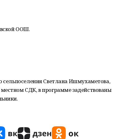
овской ООШ.
го сельпоселения Светлана Ишмухаметова,
местном СДК, в программе задействованы
льники.