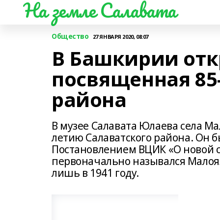
На земле Салавата
Общество
27 ЯНВАРЯ 2020, 08:07
В Башкирии отк
посвященная 85
района
В музее Салавата Юлаева села Ма
летию Салаватского района. Он б
Постановлением ВЦИК «О новой с
первоначально назывался Малояз
лишь в 1941 году.