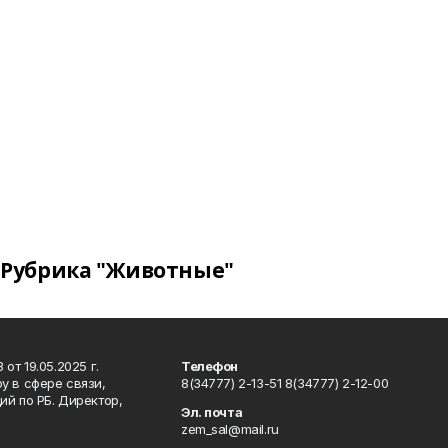
Рубрика "Животные"
т 19.05.2025 г.
Телефон
у в сфере связи,
8(34777) 2-13-51 8(34777) 2-12-00
й по РБ. Директор,
Эл. почта
zem_sal@mail.ru