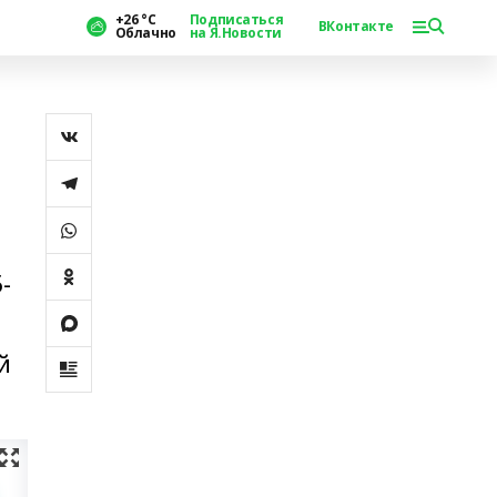
+26 °С
Подписаться
ВКонтакте
Облачно
на Я.Новости
-
й