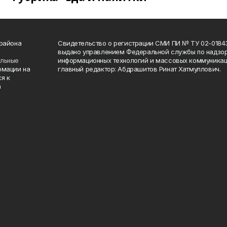
 района
Свидетельство о регистрации СМИ ПИ № ТУ 02-01843 о
выдано управлением Федеральной службы по надзор
ельные
информационных технологий и массовых коммуникаци
рмации на
главный редактор: Абдрашитов Ринат Хатмуллович.
я к
а