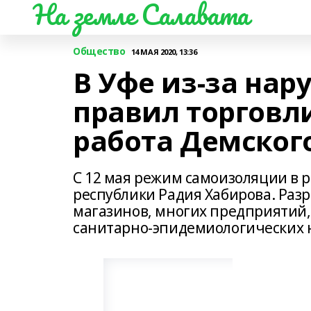
На земле Салавата
Общество
14 МАЯ 2020, 13:36
В Уфе из-за на
правил торговл
работа Демског
С 12 мая режим самоизоляции в 
республики Радия Хабирова. Ра
магазинов, многих предприятий
санитарно-эпидемиологических 