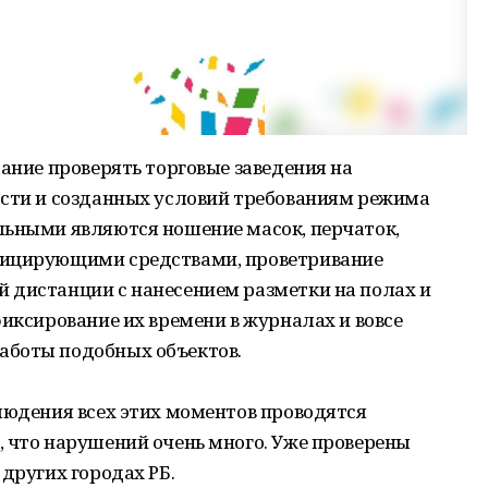
дание проверять торговые заведения на
ости и созданных условий требованиям режима
льными являются ношение масок, перчаток,
фицирующими средствами, проветривание
 дистанции с нанесением разметки на полах и
фиксирование их времени в журналах и вовсе
аботы подобных объектов.
людения всех этих моментов проводятся
, что нарушений очень много. Уже проверены
других городах РБ.