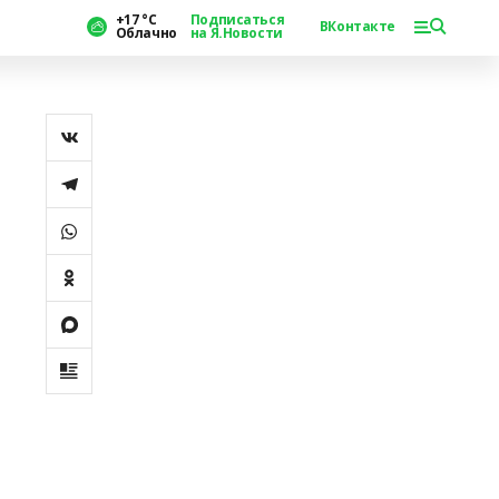
+17 °С
Подписаться
ВКонтакте
Облачно
на Я.Новости