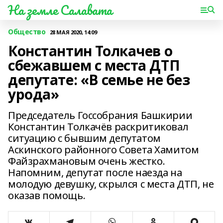
На земле Салавата
Общество
28 МАЯ 2020, 14:09
Константин Толкачев о
сбежавшем с места ДТП
депутате: «В семье не без
урода»
Председатель Госсобрания Башкирии
Константин Толкачёв раскритиковал
ситуацию с бывшим депутатом
Аскинского районного Совета Хамитом
Файзрахмановым очень жестко.
Напомним, депутат после наезда на
молодую девушку, скрылся с места ДТП, не
оказав помощь.