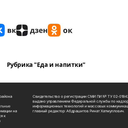
Рубрика "Еда и напитки"
 района
Свидетельство о регистрации СМИ ПИ № ТУ 02-01843 о
выдано управлением Федеральной службы по надзор
ельные
информационных технологий и массовых коммуникаци
рмации на
главный редактор: Абдрашитов Ринат Хатмуллович.
я к
а