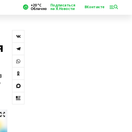
+20 °С
Подписаться
ВКонтакте
Облачно
на Я.Новости
я
в
ю