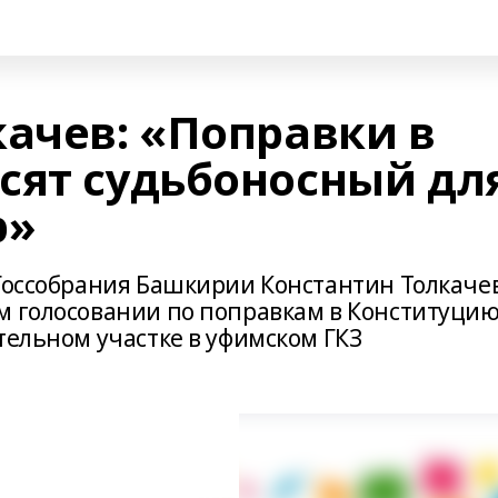
качев: «Поправки в
сят судьбоносный дл
р»
 Госсобрания Башкирии Константин Толкаче
м голосовании по поправкам в Конституци
тельном участке в уфимском ГКЗ