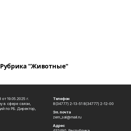
Рубрика "Животные"
т 19.05.2025 г.
Телефон
у в сфере связи,
8(34777) 2-13-51 8(34777) 2-12-00
й по РБ. Директор,
Эл. почта
zem_sal@mail.ru
Адрес
452490, Республика