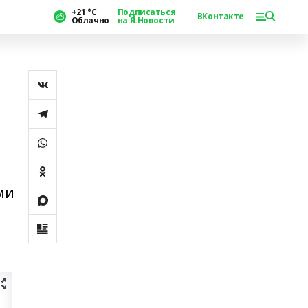
+21 °С
Подписаться
ВКонтакте
Облачно
на Я.Новости
ми