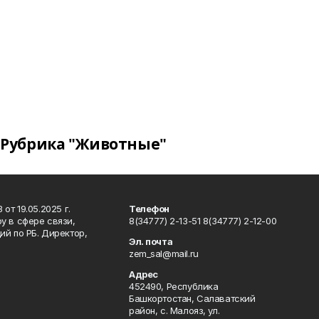
Рубрика "Животные"
т 19.05.2025 г.
Телефон
у в сфере связи,
8(34777) 2-13-51 8(34777) 2-12-00
й по РБ. Директор,
Эл. почта
zem_sal@mail.ru
Адрес
452490, Республика
Башкортостан, Салаватский
район, с. Малояз, ул.