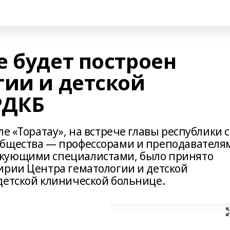
е будет построен
гии и детской
РДКБ
е «Торатау», на встрече главы республики с
общества — профессорами и преподавателя
икующими специалистами, было принято
ирии Центра гематологии и детской
детской клинической больнице.