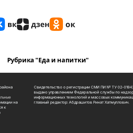
Рубрика "Еда и напитки"
 района
Свидетельство о регистрации СМИ ПИ № ТУ 02-01843 о
выдано управлением Федеральной службы по надзор
ельные
информационных технологий и массовых коммуникаци
рмации на
главный редактор: Абдрашитов Ринат Хатмуллович.
я к
а