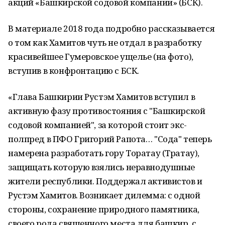
акций «Башкирской содовой компании» (БСК).
В материале 2018 года подробно рассказывается
о том как Хамитов чуть не отдал в разработку
красивейшее Гумеровское ущелье (на фото),
вступив в конфронтацию с БСК.
«Глава Башкирии Рустэм Хамитов вступил в
активную фазу противостояния с "Башкирской
содовой компанией", за которой стоит экс-
полпред в ПФО Григорий Рапота… "Сода" теперь
намерена разработать гору Торатау (Тратау),
защищать которую взялись неравнодушные
жители республики. Поддержал активистов и
Рустэм Хамитов. Возникает дилемма: с одной
стороны, сохранение природного памятника,
своего рода священного места для башкир, с