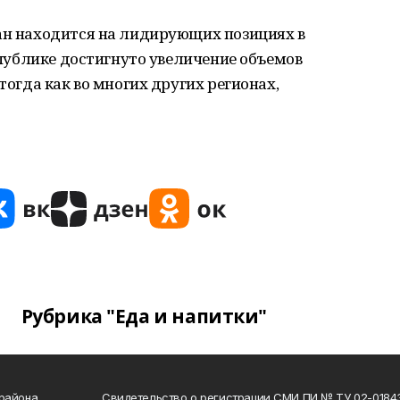
тан находится на лидирующих позициях в
еспублике достигнуто увеличение объемов
 тогда как во многих других регионах,
Рубрика "Еда и напитки"
 района
Свидетельство о регистрации СМИ ПИ № ТУ 02-01843 о