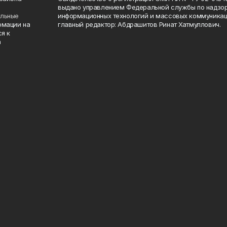
выдано управлением Федеральной службы по надзор
ельные
информационных технологий и массовых коммуникаци
рмации на
главный редактор: Абдрашитов Ринат Хатмуллович.
я к
а