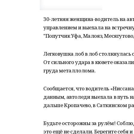
30-летняя женщина-водитель на ав
управлением и выехала на встречну
"Попутчик Уфа, Малояз, Месягутово,
Легковушка лоб в лоб столкнулась 
От сильного удара в кювете оказал
груда металлолома.
Сообщается, что водитель «Ниссан
данным, автоледи выехала в путь н
дальше Кропачево, в Саткинском ра
Будьте осторожны за рулём! Соблю
это ещё не сделали. Берегите себя и