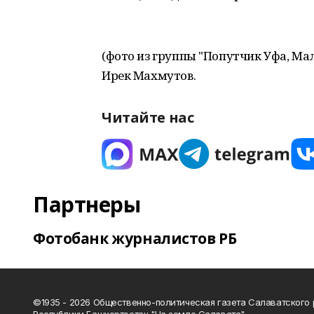
(фото из группы "Попутчик Уфа, Мало
Ирек Махмутов.
Читайте нас
Партнеры
Фотобанк журналистов РБ
©1935 - 2026 Общественно-политическая газета Салаватского