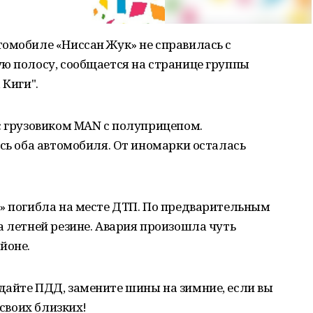
томобиле «Ниссан Жук» не справилась с
ю полосу, сообщается на странице группы
 Киги".
с грузовиком MAN c полуприцепом.
ись оба автомобиля. От иномарки осталась
а» погибла на месте ДТП. По предварительным
а летней резине. Авария произошла чуть
йоне.
дайте ПДД, замените шины на зимние, если вы
 своих близких!