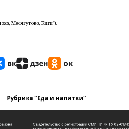
яз, Месягутово, Киги").
Рубрика "Еда и напитки"
 района
Свидетельство о регистрации СМИ ПИ № ТУ 02-01843 о