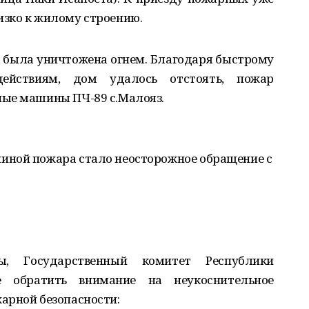
зко к жилому строению.
а была уничтожена огнем. Благодаря быстрому
ействиям, дом удалось отстоять, пожар
ные машины ПЧ-89 с.Малояз.
иной пожара стало неосторожное обращение с
, Государственный комитет Республики
е обратить внимание на неукоснительное
арной безопасности: