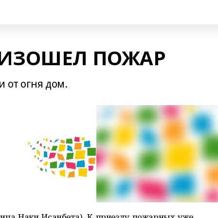
ОИЗОШЕЛ ПОЖАР
 от огня дом.
ица Наки Исанбета). К приезду пожарных уже