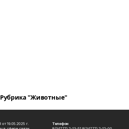
Рубрика "Животные"
т 19.05.2025 г.
Телефон
у в сфере связи,
8(34777) 2-13-51 8(34777) 2-12-00