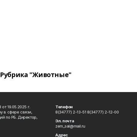
Рубрика "Животные"
т 19.05.2025 г.
Телефон
у в сфере связи,
8(34777) 2-13-51 8(34777) 2-12-00
й по РБ. Директор,
Эл. почта
zem_sal@mail.ru
Адрес