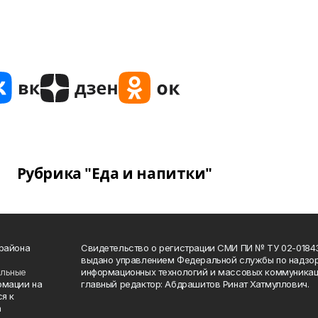
Рубрика "Еда и напитки"
 района
Свидетельство о регистрации СМИ ПИ № ТУ 02-01843 о
выдано управлением Федеральной службы по надзор
ельные
информационных технологий и массовых коммуникаци
рмации на
главный редактор: Абдрашитов Ринат Хатмуллович.
я к
а