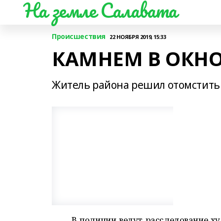
На земле Салавата
Происшествия
22 НОЯБРЯ 2019, 15:33
КАМНЕМ В ОКН
Житель района решил отомстить 
В полиции ведут расследование ху