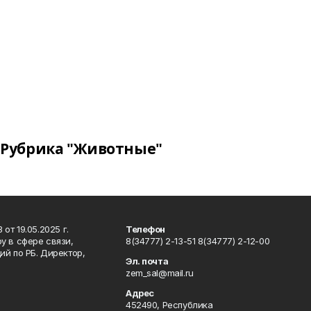
Рубрика "Животные"
т 19.05.2025 г.
Телефон
у в сфере связи,
8(34777) 2-13-51 8(34777) 2-12-00
й по РБ. Директор,
Эл. почта
zem_sal@mail.ru
Адрес
452490, Республика