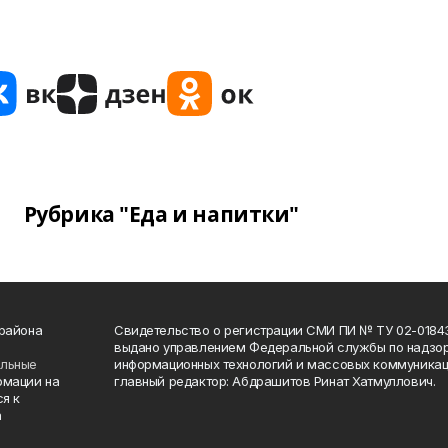
Рубрика "Еда и напитки"
 района
Свидетельство о регистрации СМИ ПИ № ТУ 02-01843 о
выдано управлением Федеральной службы по надзор
ельные
информационных технологий и массовых коммуникаци
рмации на
главный редактор: Абдрашитов Ринат Хатмуллович.
я к
а