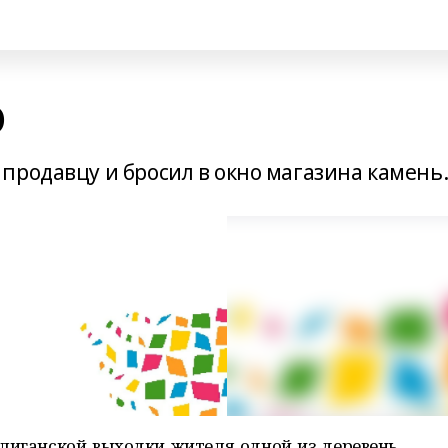
О
продавцу и бросил в окно магазина камень
лиганской выходки жителя одной из деревень