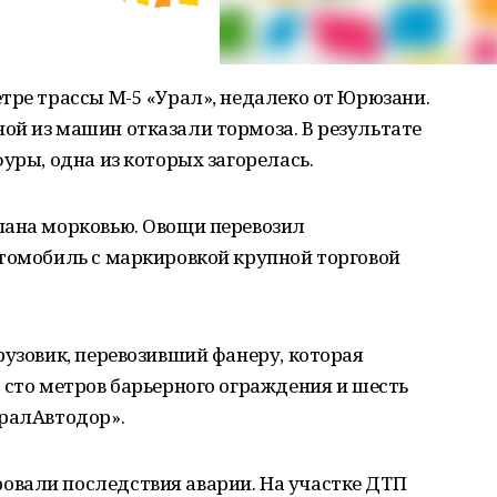
тре трассы М-5 «Урал», недалеко от Юрюзани.
ой из машин отказали тормоза. В результате
уры, одна из которых загорелась.
пана морковью. Овощи перевозил
втомобиль с маркировкой крупной торговой
рузовик, перевозивший фанеру, которая
 сто метров барьерного ограждения и шесть
УралАвтодор».
вали последствия аварии. На участке ДТП