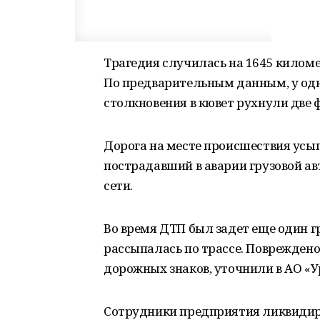
Трагедия случилась на 1645 киломе
По предварительным данным, у одн
столкновения в кювет рухнули две ф
Дорога на месте происшествия усы
пострадавший в аварии грузовой а
сети.
Во время ДТП был задет еще один г
рассыпалась по трассе. Повреждено
дорожных знаков, уточнили в АО «
Сотрудники предприятия ликвидиро