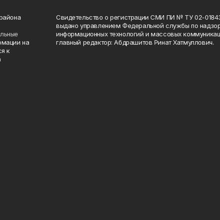
 района
Свидетельство о регистрации СМИ ПИ № ТУ 02-01843 о
выдано управлением Федеральной службы по надзор
ельные
информационных технологий и массовых коммуникаци
рмации на
главный редактор: Абдрашитов Ринат Хатмуллович.
я к
а