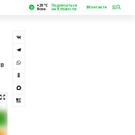
+29 °С
Подписаться
ВКонтакте
Ясно
на Я.Новости
И
 в