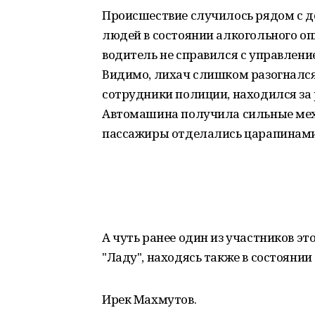
Происшествие случилось рядом с 
людей в состоянии алкогольного оп
водитель не справился с управлени
Видимо, лихач слишком разогнался 
сотрудники полиции, находился за 
Автомашина получила сильные мех
пассажиры отделались царапинами
А чуть ранее один из участников э
"Ладу", находясь также в состоянии
Ирек Махмутов.