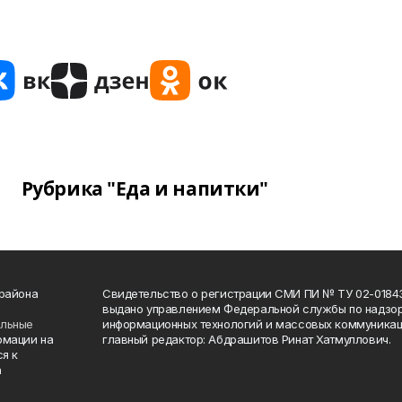
Рубрика "Еда и напитки"
 района
Свидетельство о регистрации СМИ ПИ № ТУ 02-01843 о
выдано управлением Федеральной службы по надзор
ельные
информационных технологий и массовых коммуникаци
рмации на
главный редактор: Абдрашитов Ринат Хатмуллович.
я к
а