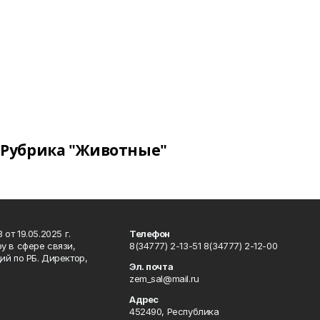
Рубрика "Животные"
т 19.05.2025 г.
Телефон
у в сфере связи,
8(34777) 2-13-51 8(34777) 2-12-00
й по РБ. Директор,
Эл. почта
zem_sal@mail.ru
Адрес
452490, Республика