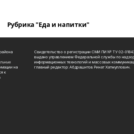
Рубрика "Еда и напитки"
 района
Свидетельство о регистрации СМИ ПИ № ТУ 02-01843 о
выдано управлением Федеральной службы по надзор
ельные
информационных технологий и массовых коммуникаци
рмации на
главный редактор: Абдрашитов Ринат Хатмуллович.
я к
а