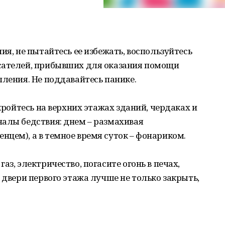
ия, не пытайтесь ее избежать, воспользуйтесь
сателей, прибывших для оказания помощи
пления. Не поддавайтесь панике.
укройтесь на верхних этажах зданий, чердаках и
налы бедствия: днем – размахивая
цем), а в темное время суток – фонариком.
аз, электричество, погасите огонь в печах,
 двери первого этажа лучше не только закрыть,