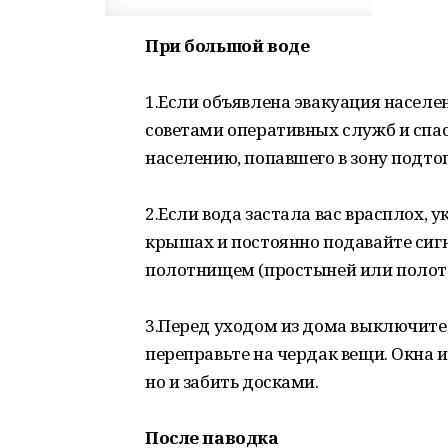
При большой воде
1.Если объявлена эвакуация населен
советами оперативных служб и спа
населению, попавшего в зону подто
2.Если вода застала вас врасплох, 
крышах и постоянно подавайте сиг
полотнищем (простыней или полотен
3.Перед уходом из дома выключите г
переправьте на чердак вещи. Окна и
но и забить досками.
После паводка