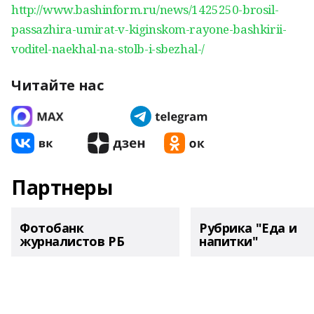
http://www.bashinform.ru/news/1425250-brosil-
passazhira-umirat-v-kiginskom-rayone-bashkirii-
voditel-naekhal-na-stolb-i-sbezhal-/
Читайте нас
Партнеры
Фотобанк
Рубрика "Еда и
журналистов РБ
напитки"