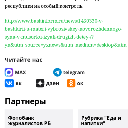
республики на особый контроль.
http://www.bashinform.ru/news/1450330-v-
bashkirii-u-materi-vybrosivshey-novorozhdennogo-
syna-v-musorku-izyali-drugikh-detey-/?
yn&utm_source=yxnews&utm_medium=desktop&utm_
Читайте нас
Партнеры
Фотобанк
Рубрика "Еда и
журналистов РБ
напитки"