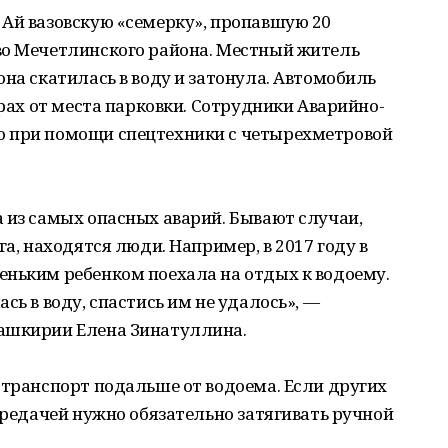
 Ай вазовскую «семерку», пропавшую 20
во Мечетлинского района. Местный житель
она скатилась в воду и затонула. Автомобиль
трах от места парковки. Сотрудники Аварийно-
о при помощи спецтехники с четырехметровой
 из самых опасных аварий. Бывают случаи,
га, находятся люди. Например, в 2017 году в
еньким ребенком поехала на отдых к водоему.
сь в воду, спастись им не удалось», —
Башкирии Елена Зинатуллина.
 транспорт подальше от водоема. Если других
передачей нужно обязательно затягивать ручной