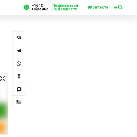
+16 °С
Подписаться
ВКонтакте
Облачно
на Я.Новости
и