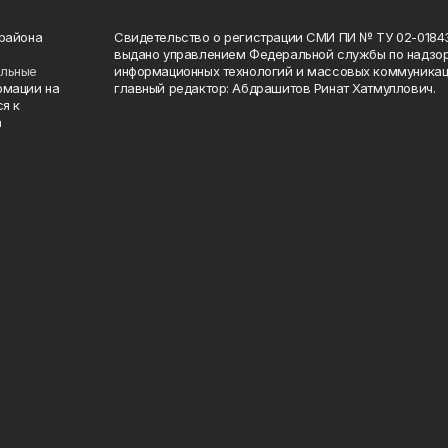
 района
Свидетельство о регистрации СМИ ПИ № ТУ 02-01843 о
выдано управлением Федеральной службы по надзор
ельные
информационных технологий и массовых коммуникаци
рмации на
главный редактор: Абдрашитов Ринат Хатмуллович.
я к
а