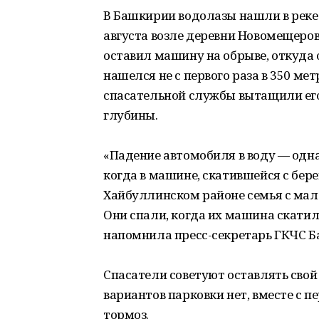
В Башкирии водолазы нашли в реке
августа возле деревни Новомещеро
оставил машину на обрыве, откуда 
нашелся не с первого раза в 350 ме
спасательной службы вытащили ег
глубины.
«Падение автомобиля в воду — одна
когда в машине, скатившейся с бере
Хайбуллинском районе семья с мал
Они спали, когда их машина скатила
напомнила пресс-секретарь ГКЧС 
Спасатели советуют оставлять свой
вариантов парковки нет, вместе с 
тормоз.