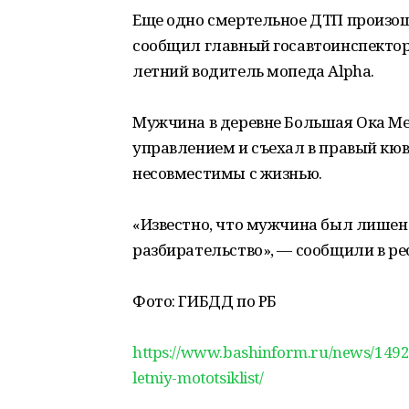
Еще одно смертельное ДТП произош
сообщил главный госавтоинспектор
летний водитель мопеда Alpha.
Мужчина в деревне Большая Ока Ме
управлением и съехал в правый кюв
несовместимы с жизнью.
«Известно, что мужчина был лишен
разбирательство», — сообщили в р
Фото: ГИБДД по РБ
https://www.bashinform.ru/news/1492
letniy-mototsiklist/