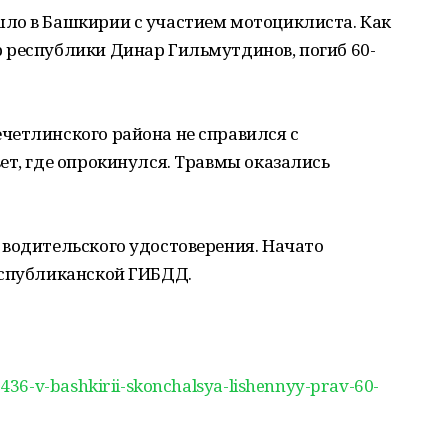
ло в Башкирии с участием мотоциклиста. Как
 республики Динар Гильмутдинов, погиб 60-
четлинского района не справился с
ет, где опрокинулся. Травмы оказались
 водительского удостоверения. Начато
еспубликанской ГИБДД.
436-v-bashkirii-skonchalsya-lishennyy-prav-60-