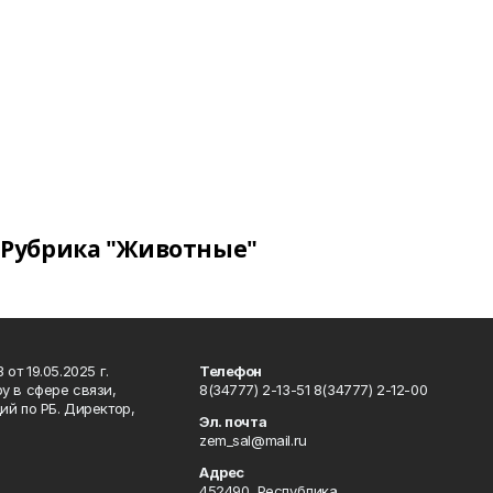
Рубрика "Животные"
т 19.05.2025 г.
Телефон
у в сфере связи,
8(34777) 2-13-51 8(34777) 2-12-00
й по РБ. Директор,
Эл. почта
zem_sal@mail.ru
Адрес
452490, Республика