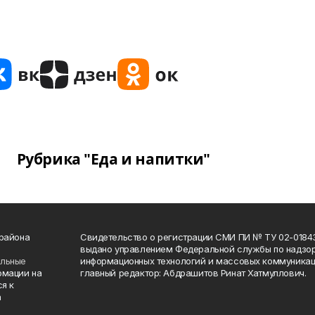
Рубрика "Еда и напитки"
 района
Свидетельство о регистрации СМИ ПИ № ТУ 02-01843 о
выдано управлением Федеральной службы по надзор
ельные
информационных технологий и массовых коммуникаци
рмации на
главный редактор: Абдрашитов Ринат Хатмуллович.
я к
а