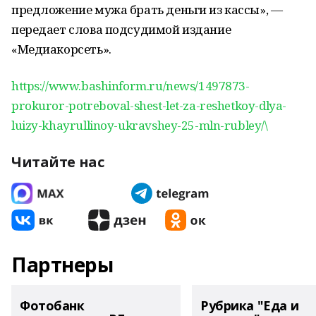
предложение мужа брать деньги из кассы», —
передает слова подсудимой издание
«Медиакорсеть».
https://www.bashinform.ru/news/1497873-
prokuror-potreboval-shest-let-za-reshetkoy-dlya-
luizy-khayrullinoy-ukravshey-25-mln-rubley/\
Читайте нас
Партнеры
Фотобанк
Рубрика "Еда и