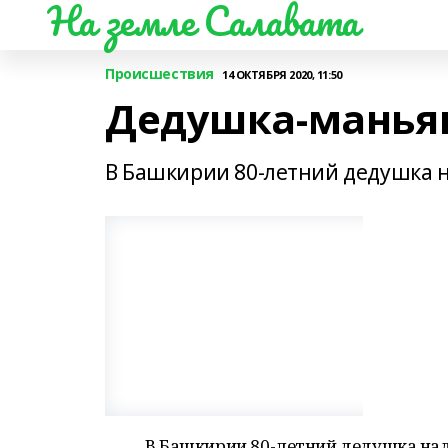
На земле Салавата
Происшествия
14 ОКТЯБРЯ 2020, 11:50
Дедушка-манья
В Башкирии 80-летний дедушка н
В Башкирии 80-летний дедушка над