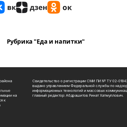
Рубрика "Еда и напитки"
 района
Свидетельство о регистрации СМИ ПИ № ТУ 02-01843 о
выдано управлением Федеральной службы по надзор
ельные
информационных технологий и массовых коммуникаци
рмации на
главный редактор: Абдрашитов Ринат Хатмуллович.
я к
а