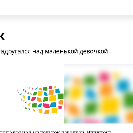
к
адругался над маленькой девочкой.
ругался над маленькой девочкой. Инцидент