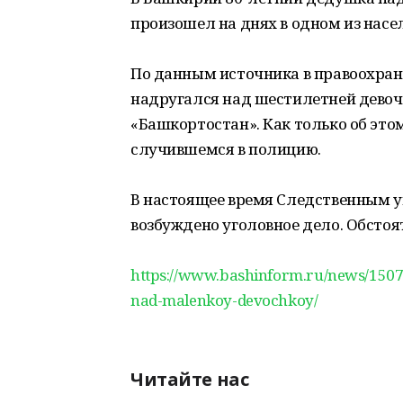
произошел на днях в одном из насе
По данным источника в правоохра
надругался над шестилетней девоч
«Башкортостан». Как только об это
случившемся в полицию.
В настоящее время Следственным у
возбуждено уголовное дело. Обсто
https://www.bashinform.ru/news/15073
nad-malenkoy-devochkoy/
Читайте нас