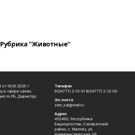
Рубрика "Животные"
т 19.05.2025 г.
Телефон
у в сфере связи,
8(34777) 2-13-51 8(34777) 2-12-00
й по РБ. Директор,
Эл. почта
zem_sal@mail.ru
Адрес
452490, Республика
Башкортостан, Салаватский
район, с. Малояз, ул.
Коммунистическая, 56.