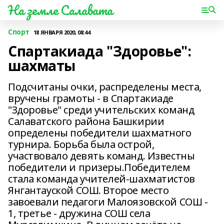
На земле Салавата
Спорт
18 ЯНВАРЯ 2020, 08:44
Спартакиада "Здоровье":
шахматы
Подсчитаны очки, распределены места,
вручены грамоты - в Спартакиаде
"Здоровье" среди учительских команд
Салаватского района Башкирии
определены победители шахматного
турнира. Борьба была острой,
участвовало девять команд. Известны
победители и призеры.Победителем
стала команда учителей-шахматистов
Янгантауской СОШ. Второе место
завоевали педагоги Малоязовской СОШ -
1, третье - дружина СОШ села