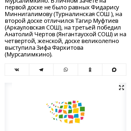
Мурсалимкино. В личном зачёте на
первой доске не было равных Фидарису
Миннигалимову (Турналинская СОШ ), на
второй доске отличился Тагир Муфтиев
(Аркауловская СОШ), на третьей победил
Анатолий Чертов (Янгантауской СОШ) и на
четвертой, женской, доске великолепно
выступила Зифа Фархитова
(Мурсалимкино).