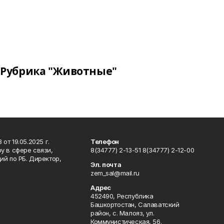
Рубрика "Животные"
т 19.05.2025 г.
Телефон
у в сфере связи,
8(34777) 2-13-51 8(34777) 2-12-00
й по РБ. Директор,
Эл. почта
zem_sal@mail.ru
Адрес
452490, Республика
Башкортостан, Салаватский
район, с. Малояз, ул.
Коммунистическая, 56.