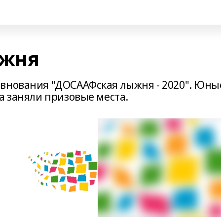
ыжня
внования "ДОСААФская лыжня - 2020". Юны
а заняли призовые места.