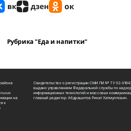
Рубрика "Еда и напитки"
 района
Свидетельство о регистрации СМИ ПИ № ТУ 02-01843 о
выдано управлением Федеральной службы по надзор
ельные
информационных технологий и массовых коммуникаци
рмации на
главный редактор: Абдрашитов Ринат Хатмуллович.
я к
а