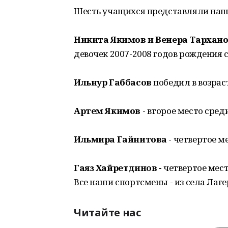
Шесть учащихся представляли наш 
Никита Якимов и Венера Тархан
девочек 2007-2008 годов рождения 
Ильнур Габбасов
победил в возрас
Артем Якимов
- второе место сред
Ильмира Гайнитова
- четвертое м
Гаяз Хайретдинов -
четвертое мест
Все наши спортсмены - из села Лаге
Читайте нас