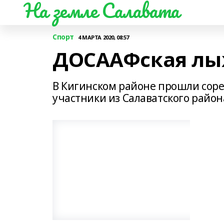
На земле Салавата
Спорт
4 МАРТА 2020, 08:57
ДОСААФская л
В Кигинском районе прошли соре
участники из Салаватского район