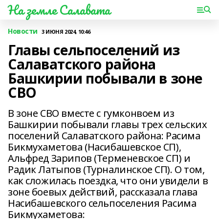
На земле Салавата
Новости
3 ИЮНЯ 2024, 10:46
Главы сельпоселений из
Салаватского района
Башкирии побывали в зоне
СВО
В зоне СВО вместе с гумконвоем из
Башкирии побывали главы трех сельских
поселений Салаватского района: Расима
Бикмухаметова (Насибашевское СП),
Альфред Зарипов (Терменевское СП) и
Радик Латыпов (Турналинское СП). О том,
как сложилась поездка, что они увидели в
зоне боевых действий, рассказала глава
Насибашевского сельпоселения Расима
Бикмухаметова: