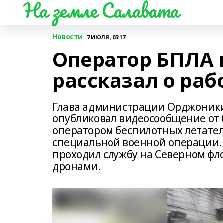
На земле Салавата
Новости
7 ИЮЛЯ , 05:17
Оператор БПЛА
рассказал о раб
Глава администрации Орджоники
опубликовал видеосообщение от 
оператором беспилотных летател
специальной военной операции. 
проходил службу на Северном фло
дронами.