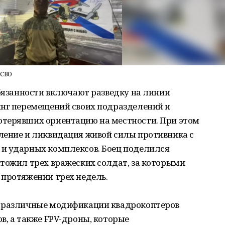
 СВО
обязанности включают разведку на линии
инг перемещений своих подразделений и
терявших ориентацию на местности. При этом
ление и ликвидация живой силы противника с
и ударных комплексов. Боец поделился
чтожил трех вражеских солдат, за которыми
 протяжении трех недель.
т различные модификации квадрокоптеров
в, а также FPV-дроны, которые