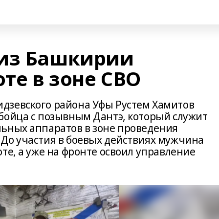
 из Башкирии
оте в зоне СВО
дзевского района Уфы Рустем Хамитов
бойца с позывным Дантэ, который служит
ьных аппаратов в зоне проведения
До участия в боевых действиях мужчина
те, а уже на фронте освоил управление