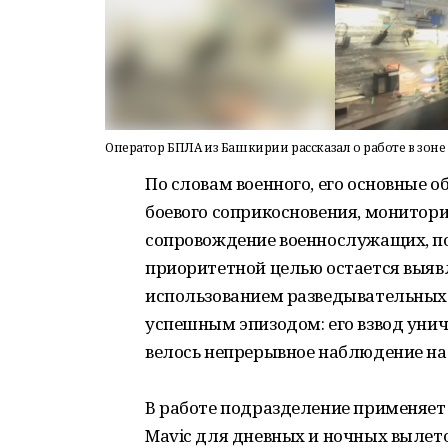
Оператор БПЛА из Башкирии рассказал о работе в зоне
По словам военного, его основные 
боевого соприкосновения, монитор
сопровождение военнослужащих, по
приоритетной целью остается выяв
использованием разведывательных 
успешным эпизодом: его взвод уни
велось непрерывное наблюдение на
В работе подразделение применяе
Mavic для дневных и ночных вылето