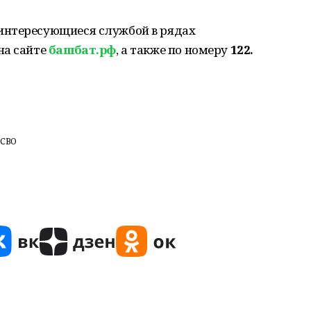
интересующиеся службой в рядах
на сайте
башбат.рф
, а также по номеру
122.
 СВО