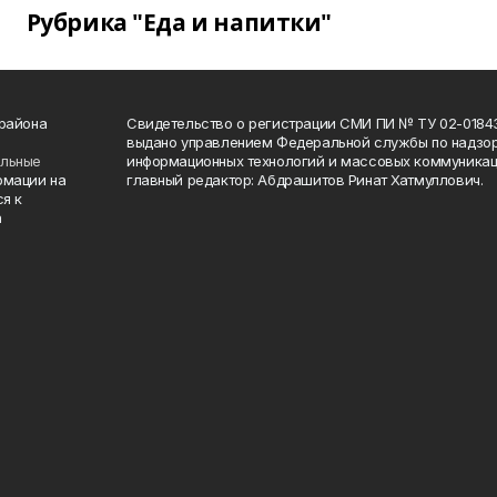
Рубрика "Еда и напитки"
 района
Свидетельство о регистрации СМИ ПИ № ТУ 02-01843 о
выдано управлением Федеральной службы по надзор
ельные
информационных технологий и массовых коммуникаци
рмации на
главный редактор: Абдрашитов Ринат Хатмуллович.
я к
а